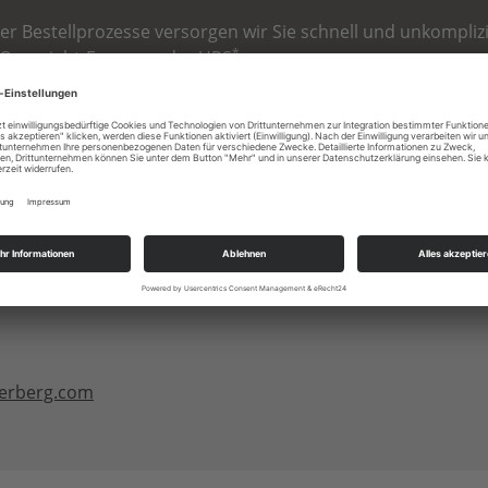
er Bestellprozesse versorgen wir Sie schnell und unkomplizie
*
 Overnight-Express oder UPS
.
SEREM TEILEWESEN
terberg.com