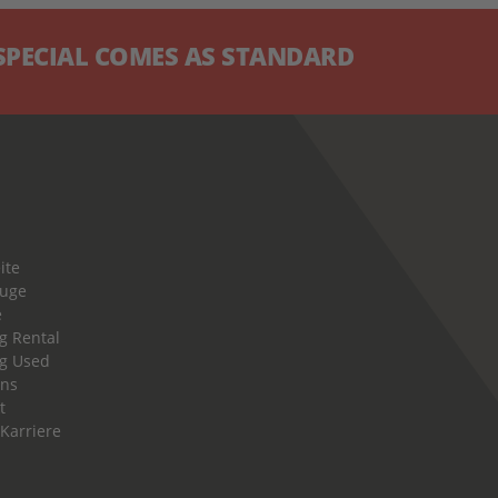
CIAL COMES AS STANDARD
ite
euge
e
g Rental
g Used
uns
t
 Karriere