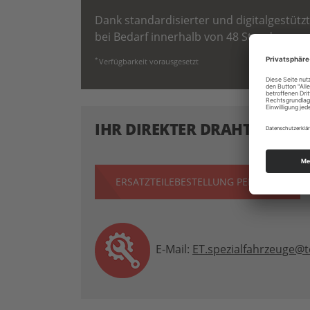
Dank standardisierter und digitalgestützt
bei Bedarf innerhalb von 48 Stunden per
*
Verfügbarkeit vorausgesetzt
IHR DIREKTER DRAHT ZU UN
ERSATZTEILEBESTELLUNG PER MAIL
E-Mail:
ET.spezialfahrzeuge@