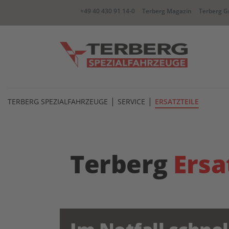
+49 40 430 91 14-0
Terberg Magazin
Terberg G
|
|
YT Zugmaschine
BC Wec
TERBERG SPEZIALFAHRZEUGE
SERVICE
ERSATZTEILE
CC container Carrier
RR Zwe
Terberg
Ersa