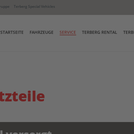
ruppe
Terberg Special Vehicles
STARTSEITE
FAHRZEUGE
SERVICE
TERBERG RENTAL
TERB
Full-Service & Garantieabwicklun
Terberg Rental Abfahr
hselbrückenumsetzer
RT Industriezugmaschine
Ersatzteile
Terberg Academy
iwege Fahrzeug
Terberg Connect
tzteile