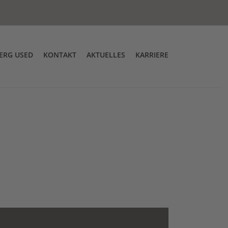
ERG USED
KONTAKT
AKTUELLES
KARRIERE
g
tskontrolle
Über uns
Messen
DT Low Entry Zugmaschine