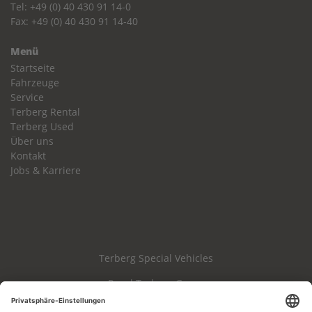
Tel: +49 (0) 40 430 91 14-0
Fax: +49 (0) 40 430 91 14-40
Menü
Startseite
Fahrzeuge
Service
Terberg Rental
Terberg Used
Über uns
Kontakt
Jobs & Karriere
Terberg Special Vehicles
Royal Terberg Group
Haftungsausschluss