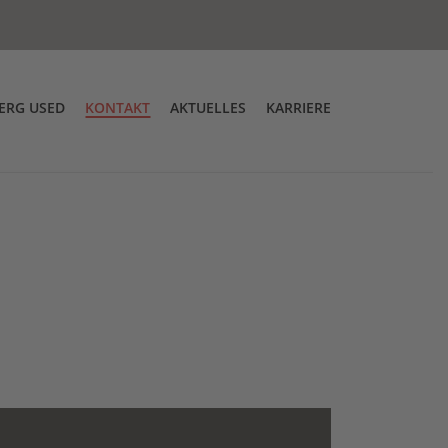
ERG USED
KONTAKT
AKTUELLES
KARRIERE
g
tskontrolle
Über uns
Messen
DT Low Entry Zugmaschine