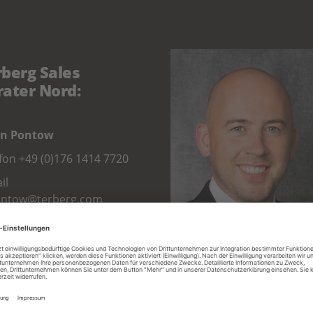
rberg Sales
rater Nord:
rn Pontow
efon
+49 (0)176 1414 7720
il
ontow@terberg.com