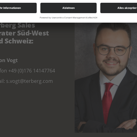
rberg Sales
rater Süd-West
d Schweiz:
on Vogt
efon
+49 (0)176 14147764
il:
s.vogt@terberg.com