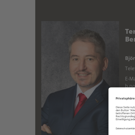
Te
Be
Bjö
Tel
E-Ma
b.p