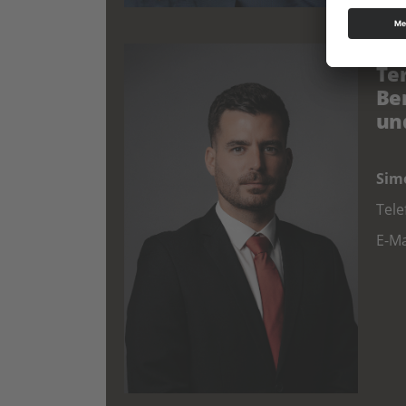
Te
Be
un
Sim
Tel
E-Ma