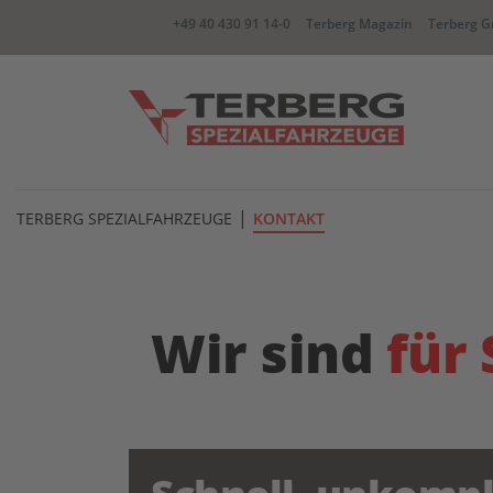
+49 40 430 91 14-0
Terberg Magazin
Terberg G
|
YT Zugmaschine
BC Wec
TERBERG SPEZIALFAHRZEUGE
KONTAKT
CC container Carrier
RR Zwe
Wir sind
für 