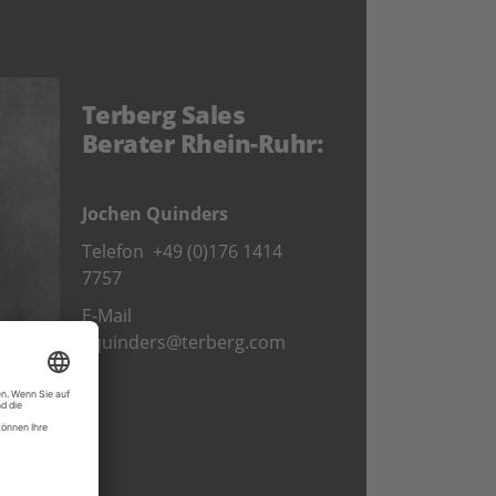
Terberg Sales
Berater Rhein-Ruhr:
Jochen Quinders
Telefon
+49 (0)176 1414
7757
E-Mail
j.quinders@terberg.com