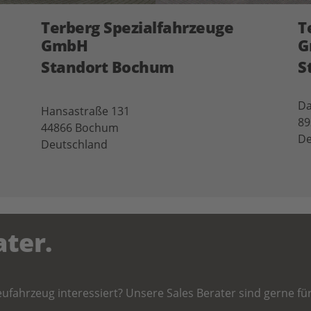
Terberg Spezialfahrzeuge
T
GmbH
G
Standort Bochum
S
Da
Hansastraße 131
89
44866 Bochum
De
Deutschland
ater.
ufahrzeug interessiert? Unsere Sales Berater sind gerne für