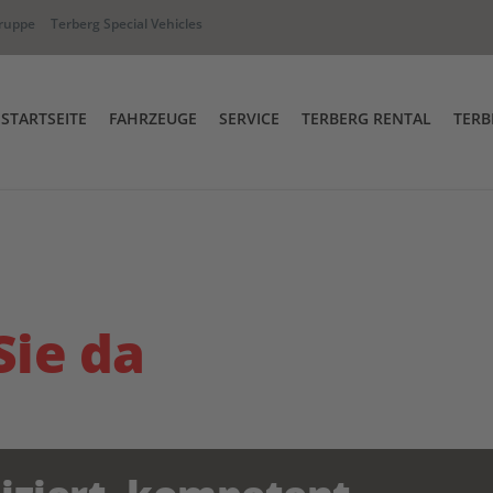
ruppe
Terberg Special Vehicles
STARTSEITE
FAHRZEUGE
SERVICE
TERBERG RENTAL
TERB
Full-Service & Garantieabwicklun
Terberg Rental Abfahr
hselbrückenumsetzer
RT Industriezugmaschine
Ersatzteile
Terberg Academy
iwege Fahrzeug
Terberg Connect
Sie da