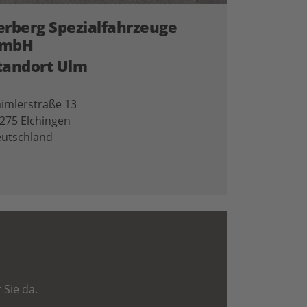
erberg Spezialfahrzeuge
mbH
tandort Ulm
imlerstraße 13
275 Elchingen
utschland
 Sie da.