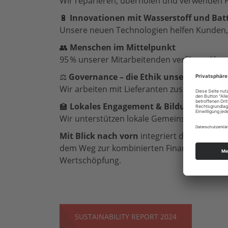
Wir reparieren, überholen und verwenden 
🔋
Innovationen mit Wasserstoff und Batt
Unsere neuen Technologien helfen Kunden,
👥
Menschen im Mittelpunkt
95 % unserer Mitarbeitenden verfügen über ei
⚖️
Governance – die Ethik unseres Famil
Wir arbeiten mit Lieferanten zusammen, die
🏫
Lokales Engagement & Bildung
Wir unterstützen lokale Gemeinschaften und
Mit Blick nach vorn
integriert die Royal Ter
dem Weg zur kombinierten Finanz- und Nachh
Wertschöpfung.
SUSTAINABILITY REPORT 2024