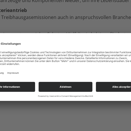
Fahrzeuge und Komponenten wieder, um ihre Lebensdauer zu
erieantrieb
 Treibhausgasemissionen auch in anspruchsvollen Branchen
nen guten sozialen Schutz – Vielfalt wird aktiv gefördert.
ienunternehmens
 ethische Geschäftspraktiken einhalten.
 vermitteln Kindern Wissen über Nachhaltigkeit.
berg Group Nachhaltigkeit weiterhin in ihre Kernstrategie. Di
altigkeitsberichterstattung bis 2026 – ein klares Bekenntni