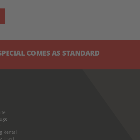
CIAL COMES AS STANDARD
ite
euge
e
g Rental
g Used