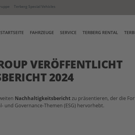
ruppe
Terberg Special Vehicles
STARTSEITE
FAHRZEUGE
SERVICE
TERBERG RENTAL
TERB
Full-Service & Garantieabwicklun
Terberg Rental Abfahr
hselbrückenumsetzer
RT Industriezugmaschine
ROUP VERÖFFENTLICHT
Ersatzteile
Terberg Academy
BERICHT 2024
iwege Fahrzeug
Terberg Connect
zweiten
Nachhaltigkeitsbericht
zu präsentieren, der die For
al- und Governance-Themen (ESG) hervorhebt.