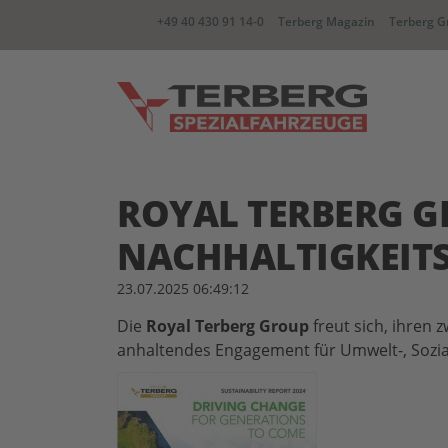
+49 40 430 91 14-0
Terberg Magazin
Terberg G
YT Zugmaschine
BC Wec
ROYAL TERBERG G
NACHHALTIGKEITS
CC container Carrier
RR Zwe
23.07.2025 06:49:12
Die
Royal Terberg Group
freut sich, ihren 
anhaltendes Engagement für Umwelt-, Sozi