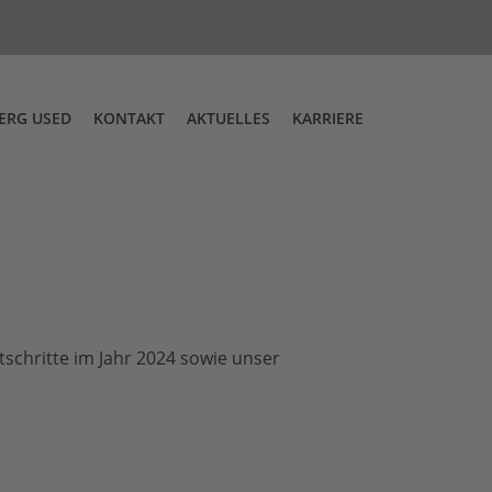
ERG USED
KONTAKT
AKTUELLES
KARRIERE
g
tskontrolle
Über uns
Messen
DT Low Entry Zugmaschine
tschritte im Jahr 2024 sowie unser