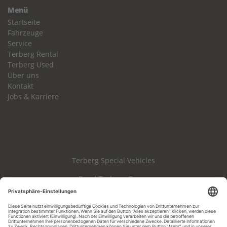
Menü
Startseite
Fahrzeuge
Service
Terberg Rental
Terberg Used
Über uns
Kontakt
Jobs & Karriere
Terberg Special Vehicles
Royal Terberg Group
Haftungsausschluss
Impressum