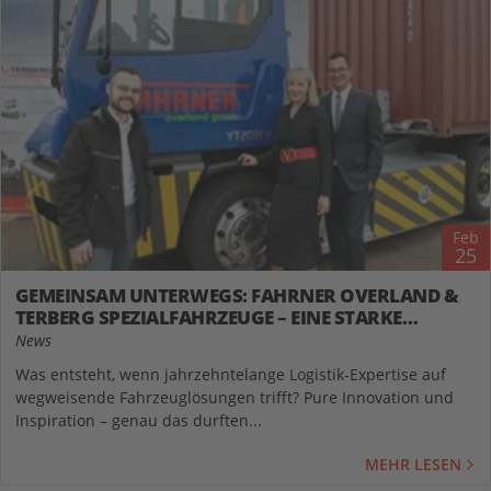
Feb
25
GEMEINSAM UNTERWEGS: FAHRNER OVERLAND &
TERBERG SPEZIALFAHRZEUGE – EINE STARKE
PARTNERSCHAFT
News
Was entsteht, wenn jahrzehntelange Logistik-Expertise auf
wegweisende Fahrzeuglösungen trifft? Pure Innovation und
Inspiration – genau das durften...
MEHR LESEN