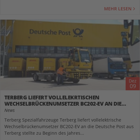
MEHR LESEN
Dez
09
TERBERG LIEFERT VOLLELEKRTISCHEN
WECHSELBRÜCKENUMSETZER BC202-EV AN DIE
DEUTSCHE POST AUS
News
Terberg Spezialfahrzeuge Terberg liefert vollelektrische
Wechselbrückenumsetzer BC202-EV an die Deutsche Post aus
Terberg stellte zu Beginn des Jahres...